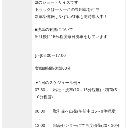
2tのショートサイズです
トラックは一人一台の専用車を付与
新車や運転しやすいAT車も随時導入中！
■洗車の有無について
出社後に15分程度毎日洗車をしています
[正]08:00～17:00
実働8時間/休憩60分
￣￣￣￣￣￣￣￣￣￣
▼1日のスケジュール例▼
07:30～ 出社・洗車(10～15分程度)・積荷(5～
10分程度)
↓
08:00 取引先へ出発(午前中は5～8件程度)
↓
12:00 部品センターにて再度積荷(20～30分