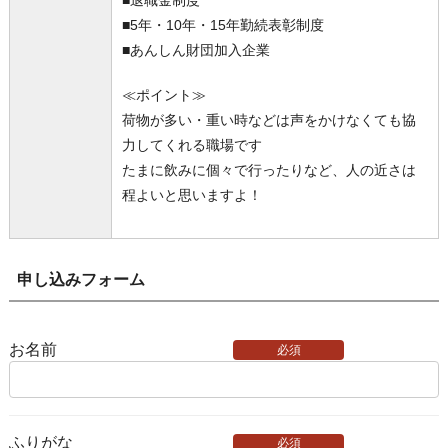
■退職金制度
■5年・10年・15年勤続表彰制度
■あんしん財団加入企業
≪ポイント≫
荷物が多い・重い時などは声をかけなくても協
力してくれる職場です
たまに飲みに個々で行ったりなど、人の近さは
程よいと思いますよ！
申し込みフォーム
お名前
必須
ふりがな
必須