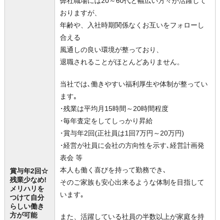
弊社職場には20～60代と幅広い方々が活躍して
おりますが、
年齢や、入社時期関係なくお互いをフォローし
合える
風通しの良い環境が整っており、
退職されることがほとんどありません。
当社では､働きやすい福利厚生や体制が整ってい
ます｡
･残業は平均月15時間～20時間程度
･毎年査定をしてしっかり昇給
･賞与年2回(正社員は1回7万円～20万円)
･経営が社員に会社の方向性を示す､経営計画発
表会 等
本人も働く喜びを持って勤務でき､
賞与年2回☆
残業少なめ!
そのご家族も安心出来るような体制を目指して
メリハリを
います｡
つけて自分
らしい働き
方が可能
また、活躍している社員の半数以上が家庭を持