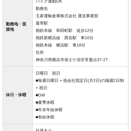
バイク通勤OK
勤務先
玉家運輸倉庫株式会社 運送事業部
最寄駅
勤務地・面
接地
相鉄本線 和田町駅 徒歩12分
相鉄新横浜線 西谷駅 車10分
相鉄本線 横浜駅 車18分
住所
神奈川県横浜市保土ケ谷区常盤台37-27
日曜日 祝日
■毎週日曜日 + 他会社指定日(月2日)の隔週2日制
+ 祝日
休日・休暇
■GW
■夏季休暇
■年末年始休暇
■有給休暇
社保あり