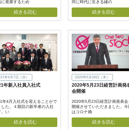
的に発展するため
同じ時代に生きる縁の
続きを読む
続きを読む
021年4月7日（水）
2020年5月28日（木）
021年新入社員入社式
2020年5月23日経営計画発
会開催
021年4月入社式を迎えることがで
2020年5月23日経営計画発表会
ました。４期目の新卒者の入社
開催させていただきました。今
す。い
はコロナ禍
続きを読む
続きを読む