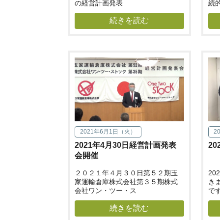
の経営計画発表
続
続きを読む
2021年6月1日（火）
2
2021年4月30日経営計画発表
2
会開催
２０２１年４月３０日第５２期玉
2
家運輸倉庫株式会社第３５期株式
き
会社ワン・ツー・ス
で
続きを読む