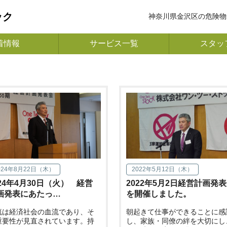
ック
神奈川県金沢区の危険物
着情報
サービス一覧
スタッ
024年8月22日（木）
2022年5月12日（木）
024年4月30日（火） 経営
2022年5月2日経営計画発
画発表にあたっ…
を開催しました。
流は経済社会の血流であり、そ
朝起きて仕事ができることに感
重要性が見直されています。持
し、家族・同僚の絆を大切にし