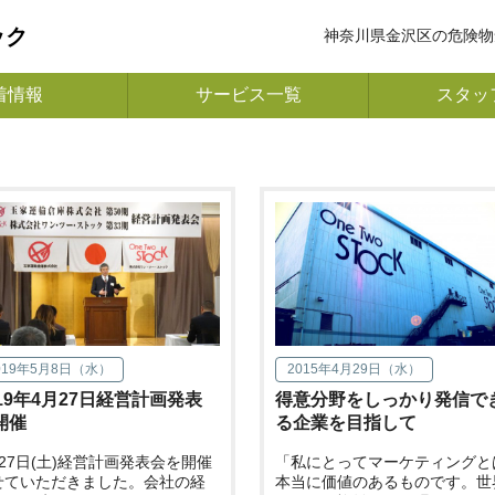
ック
神奈川県金沢区の危険物
着情報
サービス一覧
スタッ
019年5月8日（水）
2015年4月29日（水）
019年4月27日経営計画発表
得意分野をしっかり発信で
開催
る企業を目指して
月27日(土)経営計画発表会を開催
「私にとってマーケティングと
せていただきました。会社の経
本当に価値のあるものです。世