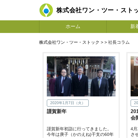
株式会社ワン・ツー・スト
ホーム
新
株式会社ワン・ツー・ストック
> >
社長コラム
2020年1月7日（火）
2
謹賀新年
2
会
謹賀新年初詣に行ってきました。
4
今年は庚子（かのえね)干支の60年
さ