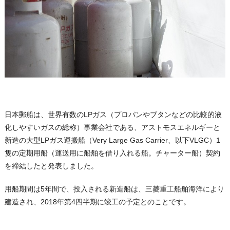
日本郵船は、世界有数のLPガス（プロパンやブタンなどの比較的液
化しやすいガスの総称）事業会社である、アストモスエネルギーと
新造の大型LPガス運搬船（Very Large Gas Carrier、以下VLGC）1
隻の定期用船（運送用に船舶を借り入れる船。チャーター船）契約
を締結したと発表しました。
用船期間は5年間で、投入される新造船は、三菱重工船舶海洋により
建造され、2018年第4四半期に竣工の予定とのことです。